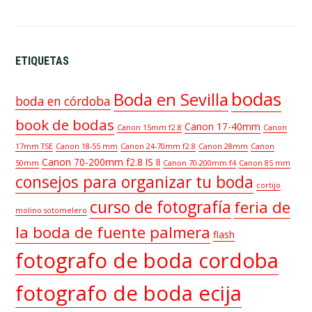
ETIQUETAS
bodas
Boda en Sevilla
boda en córdoba
book de bodas
Canon 17-40mm
Canon 15mm f2.8
Canon
17mm TSE
Canon 18-55 mm
Canon 24-70mm f2.8
Canon 28mm
Canon
Canon 70-200mm f2.8 IS II
50mm
Canon 70-200mm f4
Canon 85 mm
consejos para organizar tu boda
cortijo
curso de fotografía
feria de
molino sotomelero
la boda de fuente palmera
flash
fotografo de boda cordoba
fotografo de boda ecija