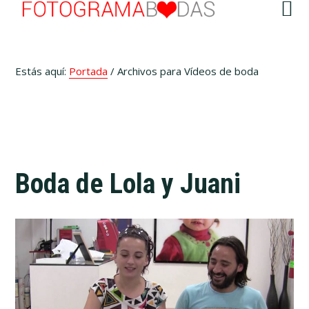
Saltar
Saltar
Skip
Saltar
al
al
to
al
menú
contenido
primary
pie
principal
sidebar
de
Estás aquí:
Portada
/
Archivos para Vídeos de boda
página
Boda de Lola y Juani