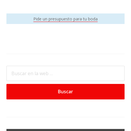
Barra
Pide un presupuesto para tu boda
Lateral
Primaria
Buscar
en
la
web