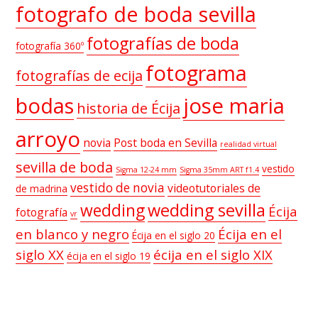
fotografo de boda sevilla
fotografías de boda
fotografía 360º
fotograma
fotografías de ecija
bodas
jose maria
historia de Écija
arroyo
novia
Post boda en Sevilla
realidad virtual
sevilla de boda
vestido
Sigma 12-24 mm
Sigma 35mm ART f1.4
vestido de novia
videotutoriales de
de madrina
wedding sevilla
wedding
Écija
fotografía
vr
en blanco y negro
Écija en el
Écija en el siglo 20
siglo XX
écija en el siglo XIX
écija en el siglo 19