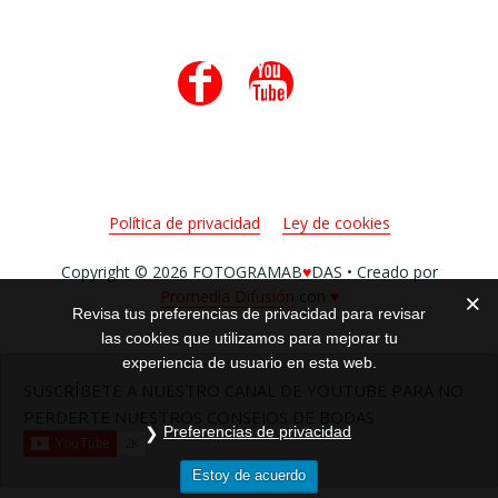
Footer


Política de privacidad
Ley de cookies
Copyright © 2026 FOTOGRAMAB
♥
DAS • Creado por
Promedia Difusión
con
♥
Revisa tus preferencias de privacidad para revisar
las cookies que utilizamos para mejorar tu
experiencia de usuario en esta web.
SUSCRÍBETE A NUESTRO CANAL DE YOUTUBE PARA NO
PERDERTE NUESTROS CONSEJOS DE BODAS
Preferencias de privacidad
Estoy de acuerdo