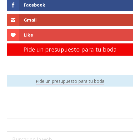
Facebook
Gmail
Like
Pide un presupuesto para tu boda
Barra
Pide un presupuesto para tu boda
Lateral
Primaria
Buscar