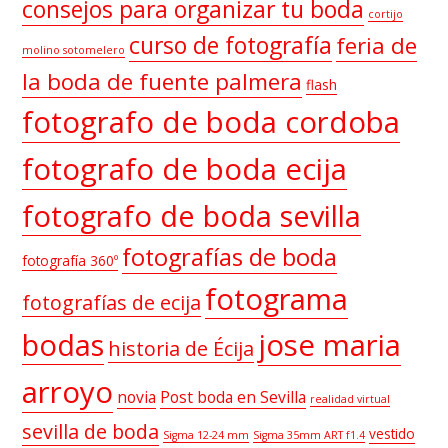
consejos para organizar tu boda
cortijo
curso de fotografía
feria de
molino sotomelero
la boda de fuente palmera
flash
fotografo de boda cordoba
fotografo de boda ecija
fotografo de boda sevilla
fotografías de boda
fotografía 360º
fotograma
fotografías de ecija
bodas
jose maria
historia de Écija
arroyo
novia
Post boda en Sevilla
realidad virtual
sevilla de boda
vestido
Sigma 12-24 mm
Sigma 35mm ART f1.4