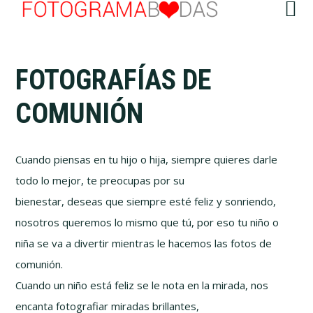
Saltar
Saltar
Skip
Saltar
al
al
to
al
menú
contenido
primary
pie
principal
sidebar
de
FOTOGRAFÍAS DE
página
COMUNIÓN
Cuando piensas en tu hijo o hija, siempre quieres darle
todo lo mejor, te preocupas por su
bienestar, deseas que siempre esté feliz y sonriendo,
nosotros queremos lo mismo que tú, por eso tu niño o
niña se va a divertir mientras le hacemos las fotos de
comunión.
Cuando un niño está feliz se le nota en la mirada, nos
encanta fotografiar miradas brillantes,