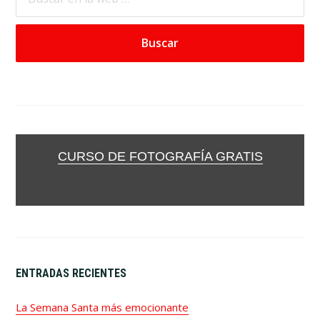
en
la
web
CURSO DE FOTOGRAFÍA GRATIS
ENTRADAS RECIENTES
La Semana Santa más emocionante