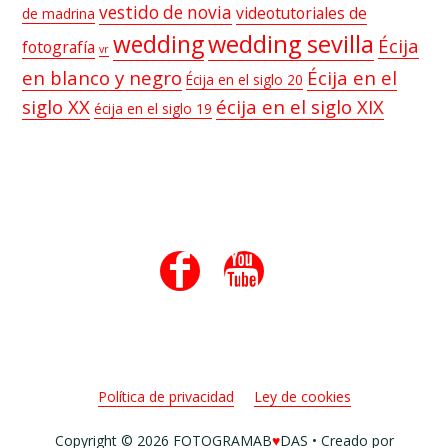
vestido de novia
videotutoriales de
de madrina
wedding sevilla
wedding
Écija
fotografía
vr
en blanco y negro
Écija en el
Écija en el siglo 20
siglo XX
écija en el siglo XIX
écija en el siglo 19
Footer


Política de privacidad
Ley de cookies
Copyright © 2026 FOTOGRAMAB
♥
DAS • Creado por