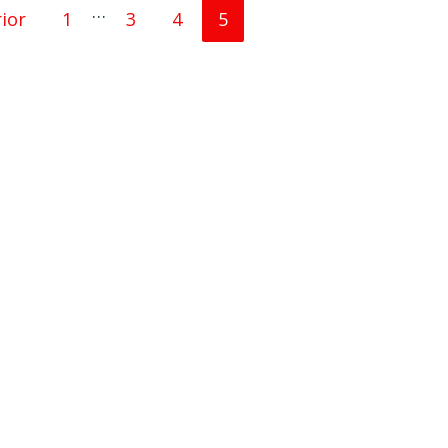
…
Página
Página
Página
Página
ior
1
3
4
5