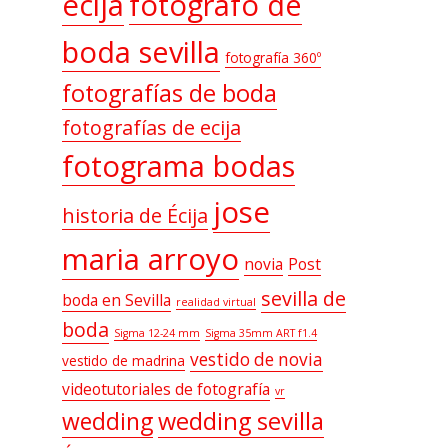
ecija
fotografo de
boda sevilla
fotografía 360º
fotografías de boda
fotografías de ecija
fotograma bodas
jose
historia de Écija
maria arroyo
novia
Post
sevilla de
boda en Sevilla
realidad virtual
boda
Sigma 12-24 mm
Sigma 35mm ART f1.4
vestido de novia
vestido de madrina
videotutoriales de fotografía
vr
wedding sevilla
wedding