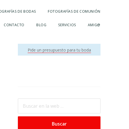
OGRAFÍAS DE BODAS
FOTOGRAFÍAS DE COMUNIÓN
CONTACTO
BLOG
SERVICIOS
AMIG@
Barra
Pide un presupuesto para tu boda
Lateral
Primaria
Buscar
en
la
web