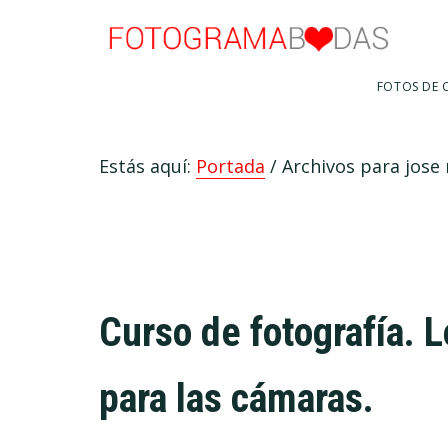
Saltar
Saltar
Skip
Saltar
al
al
to
al
menú
contenido
primary
pie
FOTOS DE C
principal
sidebar
de
página
Estás aquí:
Portada
/
Archivos para jose
Curso de fotografía. L
para las cámaras.