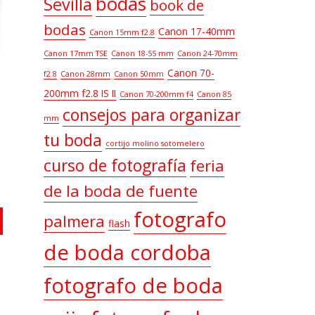
bodas
Sevilla
book de
bodas
Canon 17-40mm
Canon 15mm f2.8
Canon 17mm TSE
Canon 18-55 mm
Canon 24-70mm
Canon 70-
f2.8
Canon 28mm
Canon 50mm
200mm f2.8 IS II
Canon 70-200mm f4
Canon 85
consejos para organizar
mm
tu boda
cortijo molino sotomelero
curso de fotografía
feria
de la boda de fuente
fotografo
palmera
flash
de boda cordoba
fotografo de boda